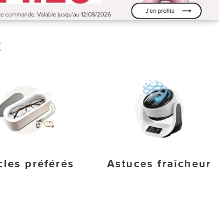
t
cles préférés
Astuces fraîcheur