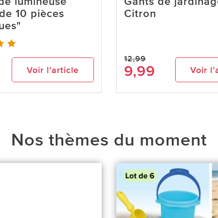
de lumineuse
Gants de jardinag
 de 10 pièces
Citron
ues"
12,99
9,99
Voir l’article
Voir l’
Nos thèmes du moment