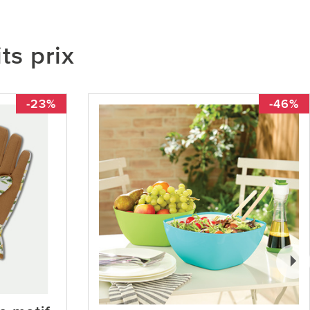
ts prix
-23%
-46%