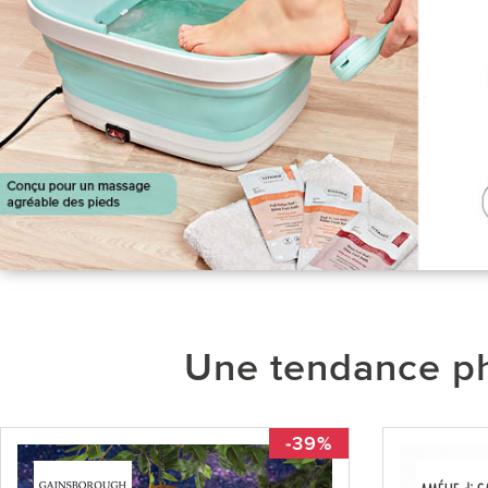
Une tendance ph
-39%