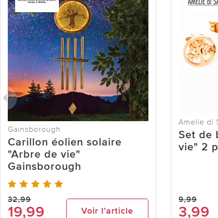
Amelie di 
Gainsborough
Set de 
Carillon éolien solaire
vie" 2 p
"Arbre de vie"
Gainsborough
32,99
9,99
19,99
3,99
Voir l’article