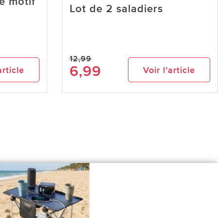
e motif
Lot de 2 saladiers
12,99
6,99
article
Voir l’article