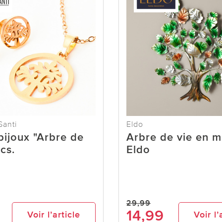
Santi
Eldo
bijoux "Arbre de
Arbre de vie en m
cs.
Eldo
29,99
14,99
Voir l’article
Voir l’