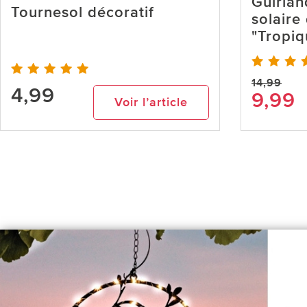
Guirlan
Tournesol décoratif
solaire
"Tropiq
14,99
4,99
9,99
Voir l’article