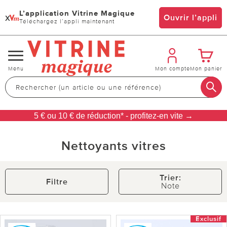
L’application Vitrine Magique
x
Ouvrir l’appli
Téléchargez l’appli maintenant
Changer
Menu
Mon compte
Mon panier
de
navigation
5 € ou 10 € de réduction* - profitez-en vite →
Nettoyants vitres
Trier:
Filtre
Note
Exclusif