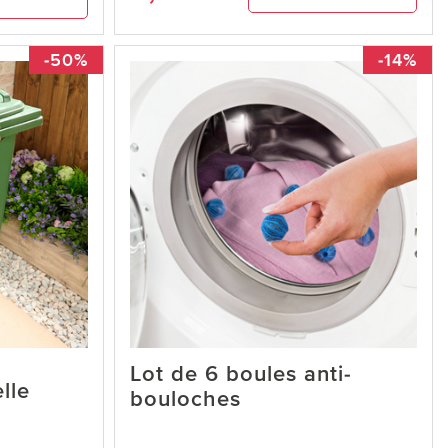
-50%
-14%
Lot de 6 boules anti-
lle
bouloches