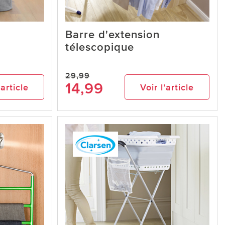
Barre d'extension
télescopique
29,99
14,99
’article
Voir l’article