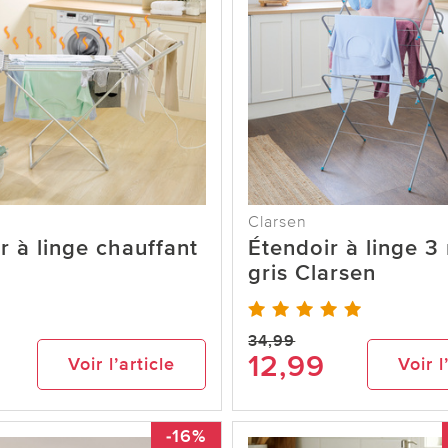
Clarsen
r à linge chauffant
Étendoir à linge 3
gris Clarsen
34,99
9
12,99
Voir l’article
Voir l
-16%