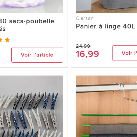
Clarsen
30 sacs-poubelle
Panier à linge 40L
és
24,99
16,99
Voir l
Voir l’article