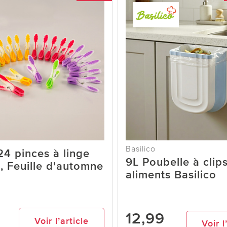
Basilico
24 pinces à linge
9L Poubelle à clip
, Feuille d'automne
aliments Basilico
12,99
Voir l’article
Voir l