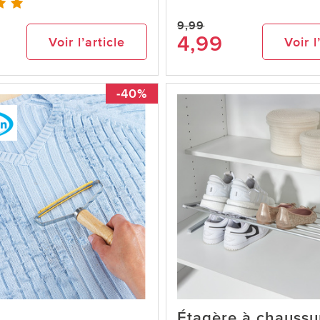
9,99
4,99
Voir l’article
Voir l
-40%
Étagère à chaussu