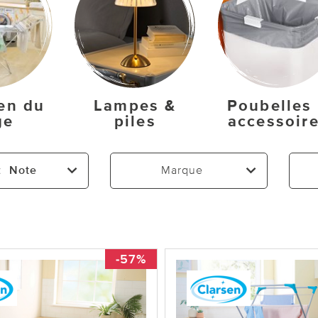
ien du
Lampes &
Poubelles
ge
piles
accessoir
:
Note
Marque
-57%