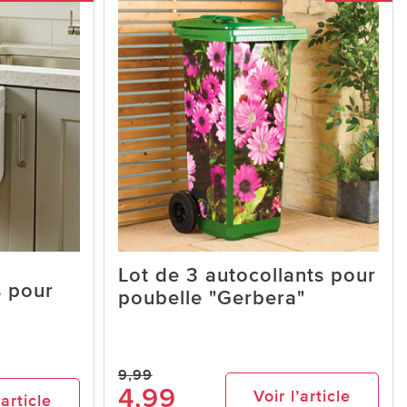
Lot de 3 autocollants pour
s pour
poubelle "Gerbera"
9,99
4,99
Voir l’article
’article