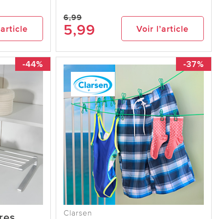
6,99
5,99
’article
Voir l’article
-44%
-37%
Clarsen
res