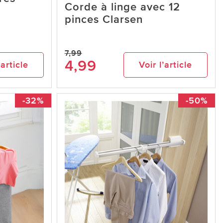
Corde à linge avec 12
pinces Clarsen
7,99
4,99
’article
Voir l’article
-32%
-50%