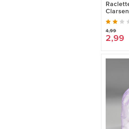
Raclett
Clarsen
4,99
2,99