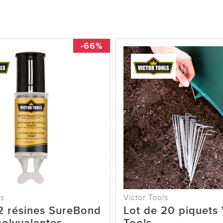
-66%
ls
Victor Tools
2 résines SureBond
Lot de 20 piquets 