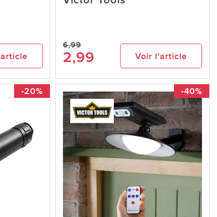
Victor Tools
6,99
2,99
’article
Voir l’article
-20%
-40%