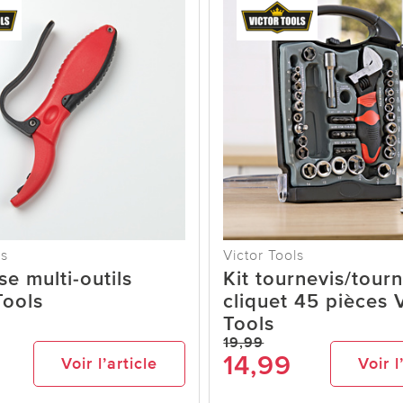
ls
Victor Tools
se multi-outils
Kit tournevis/tourn
Tools
cliquet 45 pièces 
Tools
19,99
14,99
Voir l’article
Voir l