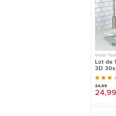
Victor Too
Lot de 
3D 30x
34,99
24,9