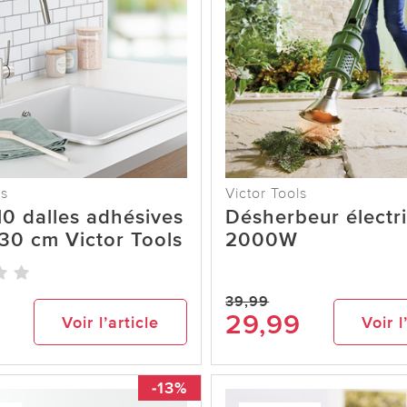
ls
Victor Tools
10 dalles adhésives
Désherbeur électr
30 cm Victor Tools
2000W
39,99
9
29,99
Voir l’article
Voir l
-13%