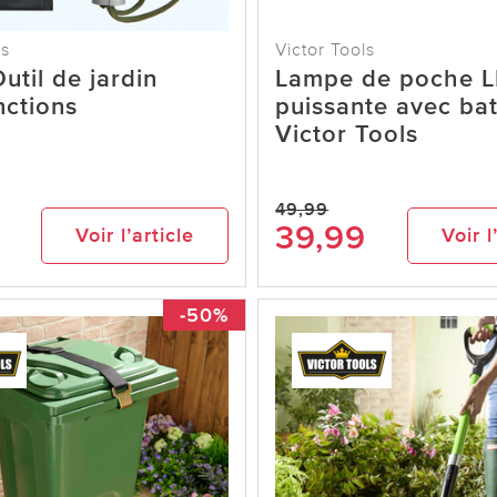
ls
Victor Tools
Outil de jardin
Lampe de poche 
nctions
puissante avec bat
Victor Tools
49,99
39,99
Voir l’article
Voir l
-50%