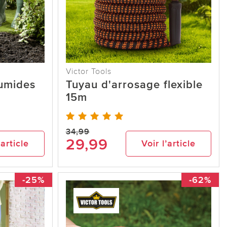
Victor Tools
umides
Tuyau d'arrosage flexible
15m
34,99
29,99
’article
Voir l’article
-25%
-62%