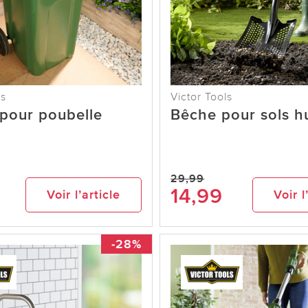
ls
Victor Tools
pour poubelle
Bêche pour sols h
29,99
14,99
Voir l’article
Voir l
-28%