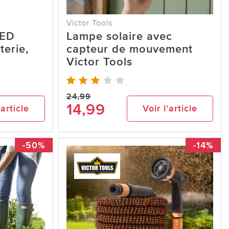
Victor Tools
LED
Lampe solaire avec
terie,
capteur de mouvement
Victor Tools
24,99
14,99
’article
Voir l’article
-50%
-14%