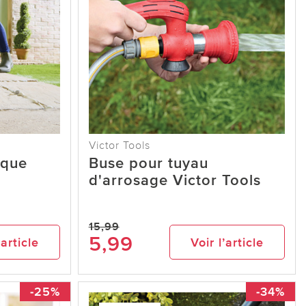
Victor Tools
ique
Buse pour tuyau
d'arrosage Victor Tools
15,99
5,99
’article
Voir l’article
-25%
-34%