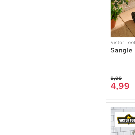
Victor Too
Sangle 
9,99
4,99