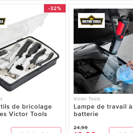
-32%
ls
Victor Tools
utils de bricolage
Lampe de travail à
es Victor Tools
batterie
24,99