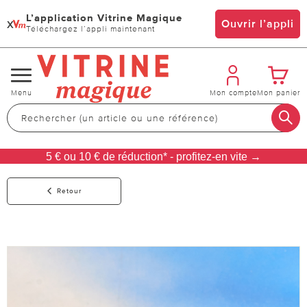
L’application Vitrine Magique
x
Ouvrir l’appli
Téléchargez l’appli maintenant
Changer
Menu
Mon compte
Mon panier
de
navigation
5 € ou 10 € de réduction* - profitez-en vite →
Retour