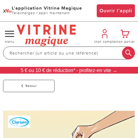
L’application Vitrine Magique
x
Ouvrir l’appli
Téléchargez l’appli maintenant
Changer
Menu
Mon compte
Mon panier
de
navigation
5 € ou 10 € de réduction* - profitez-en vite →
Retour