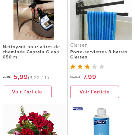
Clarsen
Nettoyant pour vitres de
cheminée Captain Clean
Porte-serviettes 3 barres
650 ml
Clarsen
5,99
7,99
(9,22 / 1l)
7,99
15,99
Voir l’article
Voir l’article