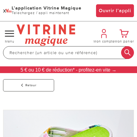
L’application Vitrine Magique
x
Ouvrir l’appli
Téléchargez l’appli maintenant
Changer
Menu
Mon compte
Mon panier
de
navigation
5 € ou 10 € de réduction* - profitez-en vite →
Retour