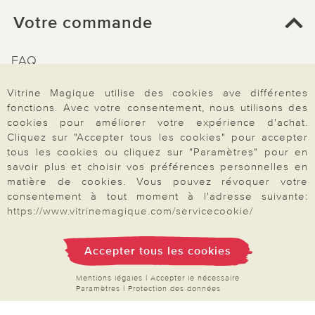
Votre commande
FAQ
Mon compte
Vitrine Magique utilise des cookies ave différentes
Inscription Newsletter
fonctions. Avec votre consentement, nous utilisons des
cookies pour améliorer votre expérience d'achat.
Demande de catalogue
Cliquez sur "Accepter tous les cookies" pour accepter
Données personnelles
tous les cookies ou cliquez sur "Paramètres" pour en
savoir plus et choisir vos préférences personnelles en
Droit de rétractation
matière de cookies. Vous pouvez révoquer votre
Rétractation
consentement à tout moment à l'adresse suivante:
https://www.vitrinemagique.com/servicecookie/
Accepter tous les cookies
Paiement & Livraison
Mentions légales
|
Accepter le nécessaire
Paramètres
|
Protection des données