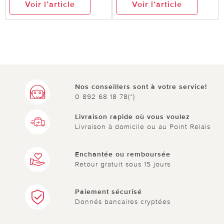
Voir l’article
Voir l’article
Colle pour textiles
très bien [Traduit automatiquement de l'allemand]
0 sur 0 ont trouvé cette évaluation utile.
utile
pas utile
Nos conseillers sont à votre service!
0 892 68 18 78(*)
Livraison rapide où vous voulez
Livraison à domicile ou au Point Relais
Enchantée ou remboursée
Retour gratuit sous 15 jours
Paiement sécurisé
Donnés bancaires cryptées