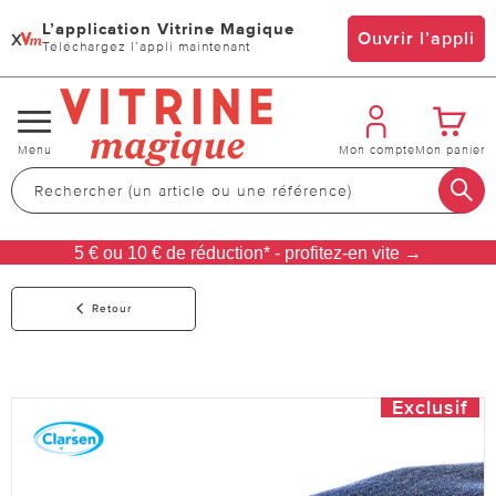
L’application Vitrine Magique
x
Ouvrir l’appli
Téléchargez l’appli maintenant
Changer
Menu
Mon compte
Mon panier
de
navigation
5 € ou 10 € de réduction* - profitez-en vite →
Retour
Exclusif