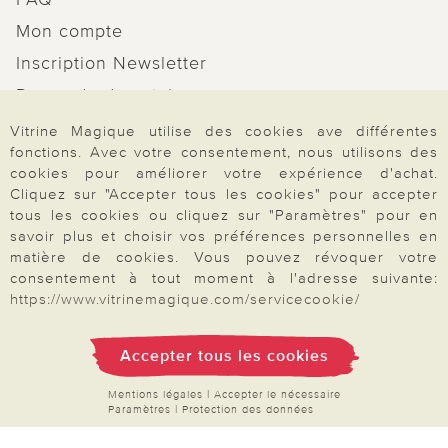
Mon compte
Inscription Newsletter
Demande de catalogue
Données personnelles
Vitrine Magique utilise des cookies ave différentes
fonctions. Avec votre consentement, nous utilisons des
Droit de rétractation
cookies pour améliorer votre expérience d'achat.
Rétractation
Cliquez sur "Accepter tous les cookies" pour accepter
tous les cookies ou cliquez sur "Paramètres" pour en
savoir plus et choisir vos préférences personnelles en
matière de cookies. Vous pouvez révoquer votre
consentement à tout moment à l'adresse suivante:
https://www.vitrinemagique.com/servicecookie/
Paiement & Livraison
Accepter tous les cookies
À propos de nous
Mentions légales
|
Accepter le nécessaire
Paramètres
|
Protection des données