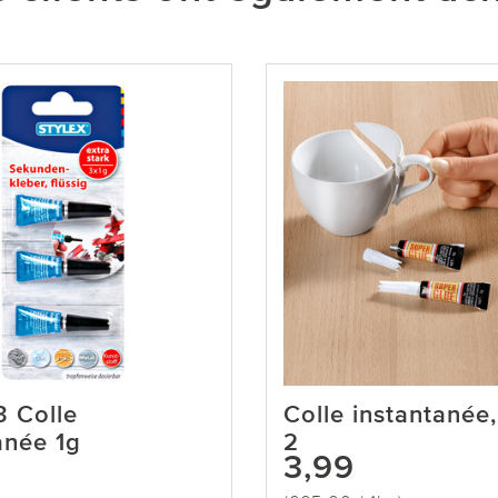
3 Colle
Colle instantanée,
anée 1g
2
3,99