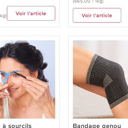
(665,00 / 1kg)
Voir l’article
Voir l’article
1kg)
 à sourcils
Bandage genou