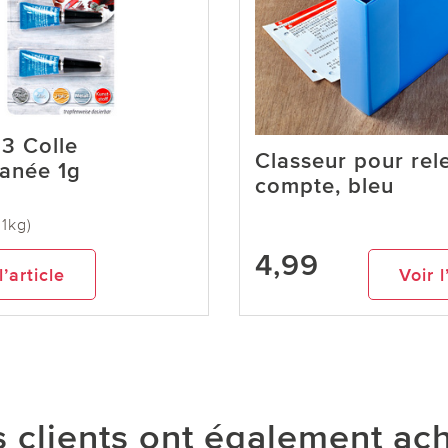
 3 Colle
Classeur pour rel
tanée 1g
compte, bleu
 1kg)
4,99
l’article
Voir l
 clients ont également ac