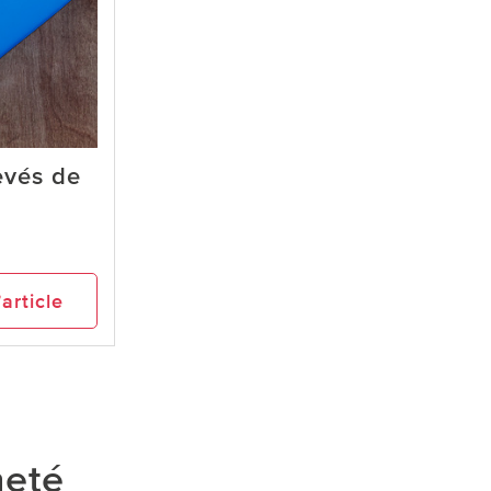
evés de
’article
heté