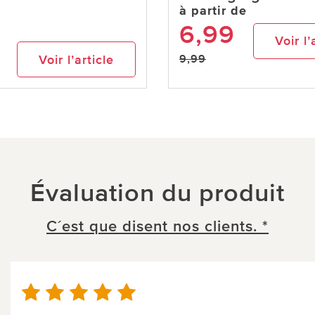
à partir de
6,99
Voir l’
Voir l’article
9,99
Évaluation du produit
C´est que disent nos clients. *