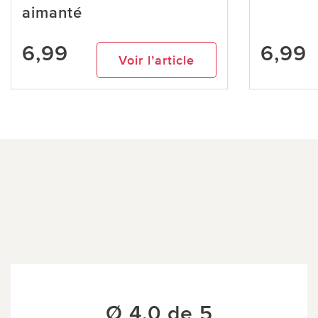
aimanté
6,99
6,99
Voir l’article
Ø 4.0 de 5