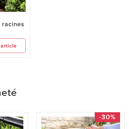
 racines
’article
heté
-30%