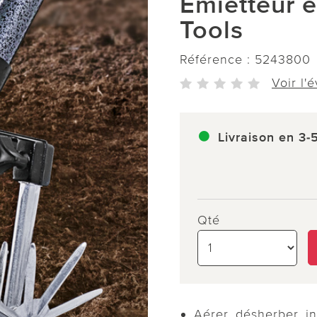
Émietteur é
Tools
Référence :
5243800
Voir l'
Livraison en 3-
Qté
Aérer, désherber, i