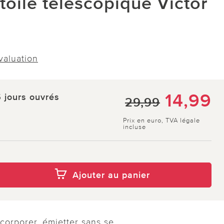
toile télescopique Victor
évaluation
14,99
5 jours ouvrés
29,99
Prix en euro, TVA légale
incluse
Ajouter au panier
ncorporer, émietter sans se