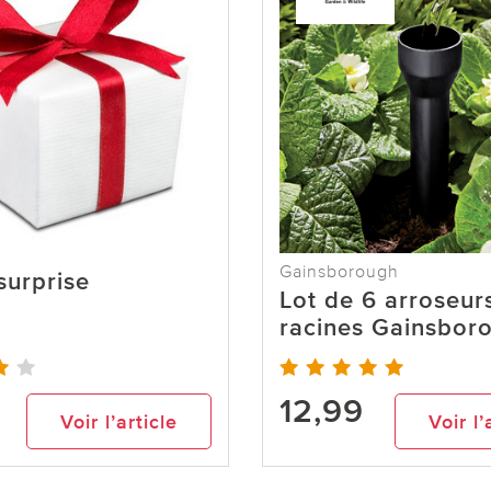
Gainsborough
 surprise
Lot de 6 arroseur
racines Gainsbor
12,99
Voir l’article
Voir l’