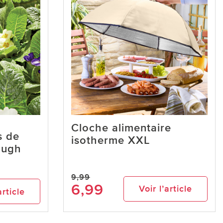
Cloche alimentaire
s de
isotherme XXL
ough
9,99
6,99
Voir l’article
article