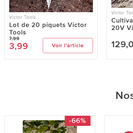
Victor To
Victor Tools
Cultiva
Lot de 20 piquets Victor
20V Vi
Tools
7,99
129,
3,99
Voir l’article
Nos
-66%