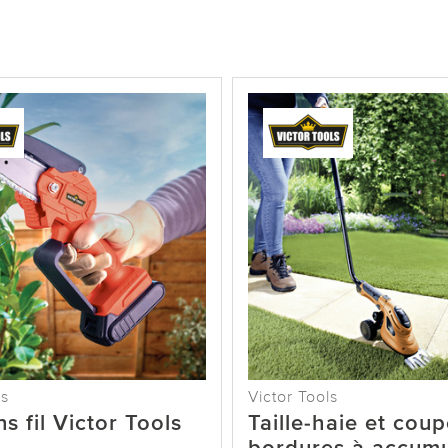
ls
Victor Tools
s fil Victor Tools
Taille-haie et coup