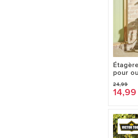
Étagèr
pour ou
24,99
14,99