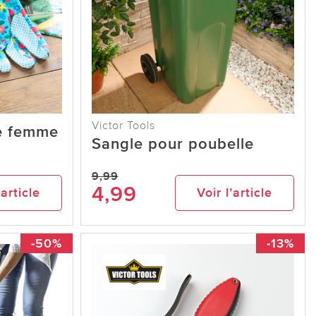
Victor Tools
ge femme
Sangle pour poubelle
9,99
4,99
’article
Voir l’article
-50%
-13%