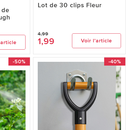
Lot de 30 clips Fleur
 de
ough
4,99
1,99
Voir l’article
’article
-50%
-40%