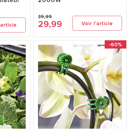
lateur
2000W
39,99
29,99
Voir l’article
’article
-60%