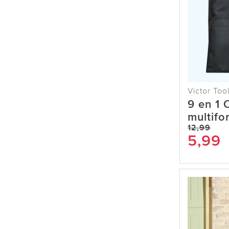
Victor Too
9 en 1 
multifo
12,99
5,99