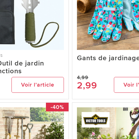
ls
Gants de jardina
Outil de jardin
nctions
4,99
2,99
Voir l’article
Voir l
-40%