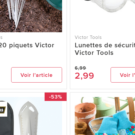
ls
Victor Tools
20 piquets Victor
Lunettes de sécuri
Victor Tools
6,99
2,99
Voir l’article
Voir l
-53%