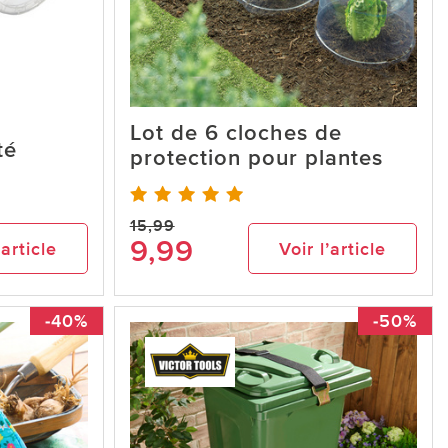
Lot de 6 cloches de
té
protection pour plantes
15,99
9,99
’article
Voir l’article
-40%
-50%