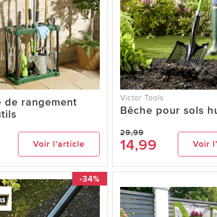
Victor Tools
e de rangement
Bêche pour sols h
tils
29,99
14,99
Voir l’article
Voir l
-34%