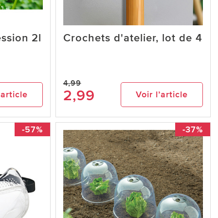
ession 2l
Crochets d'atelier, lot de 4
4,99
2,99
’article
Voir l’article
-57%
-37%