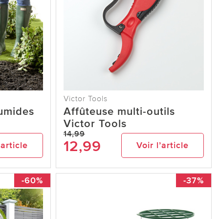
Victor Tools
umides
Affûteuse multi-outils
Victor Tools
14,99
12,99
’article
Voir l’article
-60%
-37%