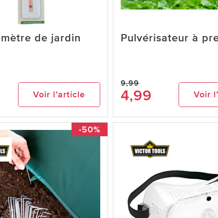
mètre de jardin
Pulvérisateur à pr
9,99
4,99
Voir l’article
Voir l
-50%