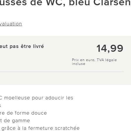
ousses de WC, bleu Clarsen
évaluation
14,99
eut pas être livré
Prix en euro, TVA légale
incluse
 moelleuse pour adoucir les
s
re de forme douce
aut de gamme
 grâce à la fermeture scratchée