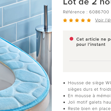
Lot de 2 h
Référence :
6086700
Voir l'
Cet article ne p
pour l'instant
Housse de siège WC
sièges durs et froid
En mousse à mémoi
Joli motif galets h
Reste bien en place