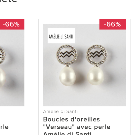
-66%
-66%
Amelie di Santi
Boucles d'oreilles
rle
"Verseau" avec perle
Amélie di Santi