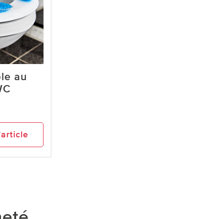
le au
WC
’article
heté