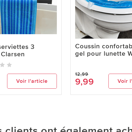
Coussin confortab
serviettes 3
gel pour lunette 
 Clarsen
12,99
9,99
Voir l’article
Voir l
 clients ont également ac