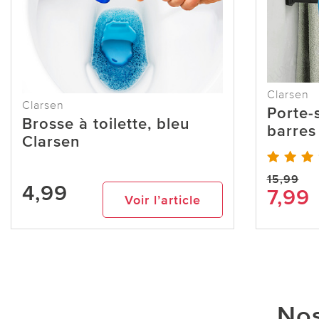
Clarsen
Clarsen
Porte-
Brosse à toilette, bleu
barres
Clarsen
15,99
4,99
7,99
Voir l’article
Nos