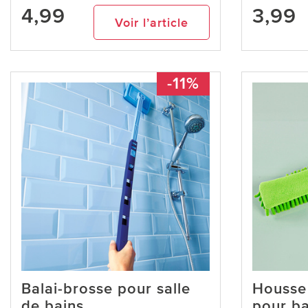
4,99
3,99
Voir l’article
-11%
Balai-brosse pour salle
Housse
de bains
pour ba