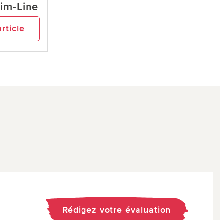
lim-Line
article
Rédigez votre évaluation