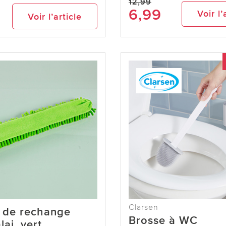
12,99
6,99
Voir l’
Voir l’article
Clarsen
 de rechange
Brosse à WC
lai, vert