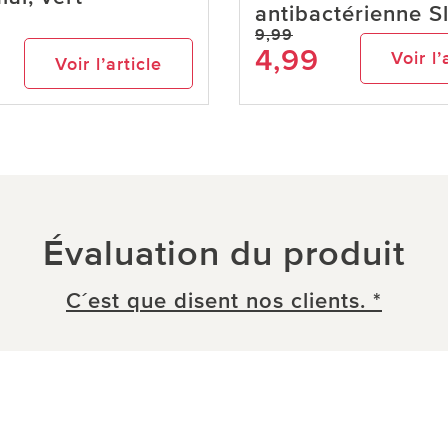
antibactérienne S
9,99
4,99
Voir l’
Voir l’article
Évaluation du produit
C´est que disent nos clients. *