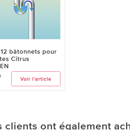
 12 bâtonnets pour
tes Citrus
SEN
9
Voir l’article
 clients ont également ac