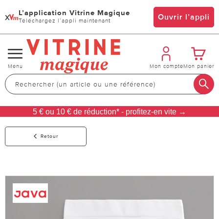
L’application Vitrine Magique
x
Ouvrir l’appli
Téléchargez l’appli maintenant
Changer
Menu
Mon compte
Mon panier
de
navigation
5 € ou 10 € de réduction* - profitez-en vite →
Retour