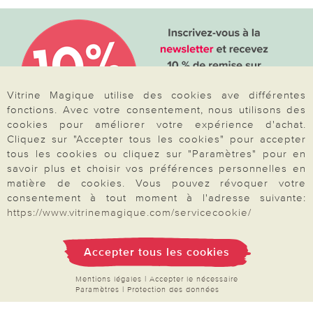
Vitrine Magique utilise des cookies ave différentes
fonctions. Avec votre consentement, nous utilisons des
cookies pour améliorer votre expérience d'achat.
Cliquez sur "Accepter tous les cookies" pour accepter
tous les cookies ou cliquez sur "Paramètres" pour en
savoir plus et choisir vos préférences personnelles en
Votre commande
matière de cookies. Vous pouvez révoquer votre
consentement à tout moment à l'adresse suivante:
FAQ
https://www.vitrinemagique.com/servicecookie/
Mon compte
Accepter tous les cookies
Inscription Newsletter
Demande de catalogue
Mentions légales
|
Accepter le nécessaire
Paramètres
|
Protection des données
Données personnelles