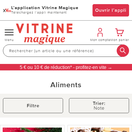
L’application Vitrine Magique
x
Ouvrir l’appli
Téléchargez l’appli maintenant
Changer
Menu
Mon compte
Mon panier
de
navigation
5 € ou 10 € de réduction* - profitez-en vite →
Aliments
Trier:
Filtre
Note