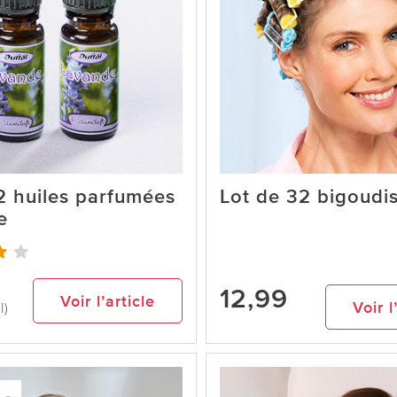
2 huiles parfumées
Lot de 32 bigoudi
e
12,99
Voir l’article
Voir l
l)