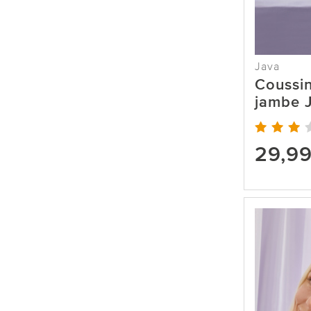
Java
Coussi
jambe 
29,9