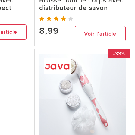
 avec
Brosse pour le corps avec
pect
distributeur de savon
8,99
’article
Voir l’article
-33%