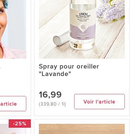
s
Spray pour oreiller
"Lavande"
16,99
Voir l’article
’article
(339,80 / 1l)
-25%