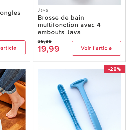
Java
 ongles
Brosse de bain
multifonction avec 4
embouts Java
29,99
19,99
’article
Voir l’article
-28%