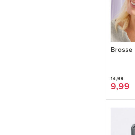
Brosse 
14,99
9,99