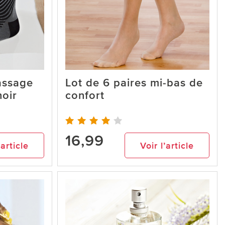
assage
Lot de 6 paires mi-bas de
noir
confort
16,99
’article
Voir l’article