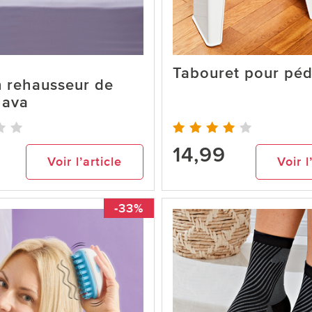
Tabouret pour péd
n rehausseur de
Java
9
14,99
Voir l’article
Voir l
-33%