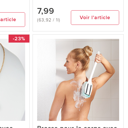
7,99
Voir l’article
’article
(63,92 / 1l)
-23%