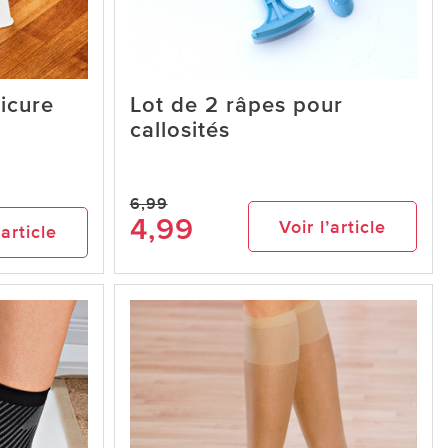
icure
Lot de 2 râpes pour
callosités
6,99
4,99
Voir l’article
’article