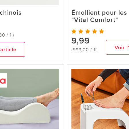
chinois
Émollient pour les
"Vital Comfort"
0 / 1l)
9,99
Voir l
’article
(999,00 / 1l)