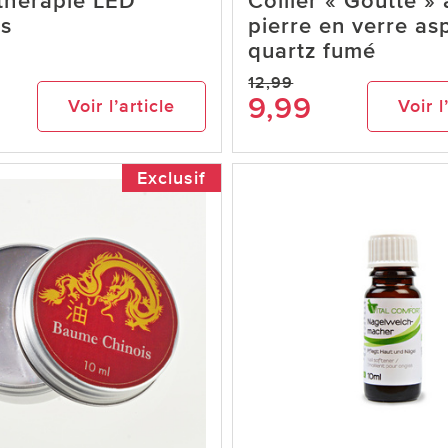
thérapie LED
Collier « Goutte »
es
pierre en verre as
quartz fumé
12,99
9,99
Voir l’article
Voir l
Exclusif