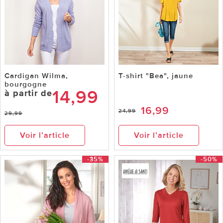
Cardigan Wilma,
T-shirt "Bea", jaune
bourgogne
14,99
à partir de
16,99
24,99
29,99
Voir l’article
Voir l’article
-35%
-50%