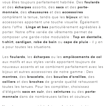
vous êtes toujours parfaitement habillée. Des
foulards
et des
écharpes
assortis, des
sacs
et des
porte-
monnaie
, des
chaussures
et des
accessoires
complètent la tenue, tandis que les
bijoux
et les
accessoires apportent une touche visuelle. Également
dans l'offre :
Linge et bas
particulièrement agréables à
porter. Notre offre variée de vêtements permet de
composer une garde-robe modulable :
Top en dentelle
,
t-shirt
,
cardigan
,
robe de bain
ou
cape de pluie
- il y en
a pour toutes les situations.
Les
foulards
, les
écharpes
ou les
empiècements de col
aux motifs et aux styles variés apportent toujours de
nouveaux accents et se combinent parfaitement avec les
bijoux et autres accessoires de notre gamme : Des
montres
, des
bracelets
, des
boucles d'oreilles
, des
colliers
et des
broches
de grande qualité rehaussent
toutes les tenues. Pour les compléter, choisissez
d'élégants
sacs en cuir
, des
ceintures
ou des
porte-
monnaie
dans de nombreuses tailles et couleurs.