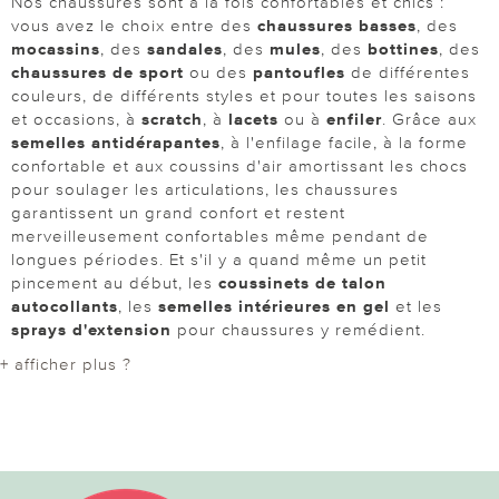
Nos chaussures sont à la fois confortables et chics :
vous avez le choix entre des
chaussures basses
, des
mocassins
, des
sandales
, des
mules
, des
bottines
, des
chaussures de sport
ou des
pantoufles
de différentes
couleurs, de différents styles et pour toutes les saisons
et occasions, à
scratch
, à
lacets
ou à
enfiler
. Grâce aux
semelles antidérapantes
, à l'enfilage facile, à la forme
confortable et aux coussins d'air amortissant les chocs
pour soulager les articulations, les chaussures
garantissent un grand confort et restent
merveilleusement confortables même pendant de
longues périodes. Et s'il y a quand même un petit
pincement au début, les
coussinets de talon
autocollants
, les
semelles intérieures en gel
et les
sprays d'extension
pour chaussures y remédient.
+ afficher plus ?