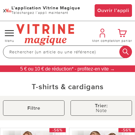
L’application Vitrine Magique
x
Ouvrir l’appli
Téléchargez l’appli maintenant
Changer
Menu
Mon compte
Mon panier
de
navigation
5 € ou 10 € de réduction* - profitez-en vite →
T-shirts & cardigans
Trier:
Filtre
Note
-56%
-56%