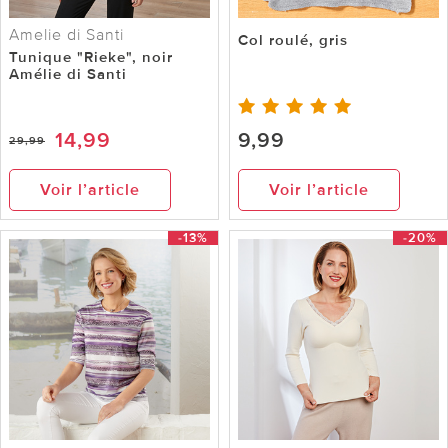
Amelie di Santi
Col roulé, gris
Tunique "Rieke", noir
Amélie di Santi
14,99
9,99
29,99
Voir l’article
Voir l’article
-13%
-20%