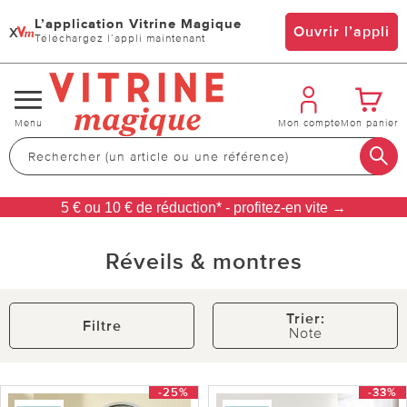
L’application Vitrine Magique
x
Ouvrir l’appli
Téléchargez l’appli maintenant
Changer
Menu
Mon compte
Mon panier
de
navigation
5 € ou 10 € de réduction* - profitez-en vite →
Réveils & montres
Trier:
Filtre
Note
-25%
-33%