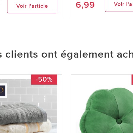
9
6,99
Voir l’a
Voir l’article
 clients ont également ac
-50%