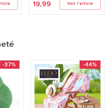
19,99
rticle
Voir l’article
heté
-37%
-44%