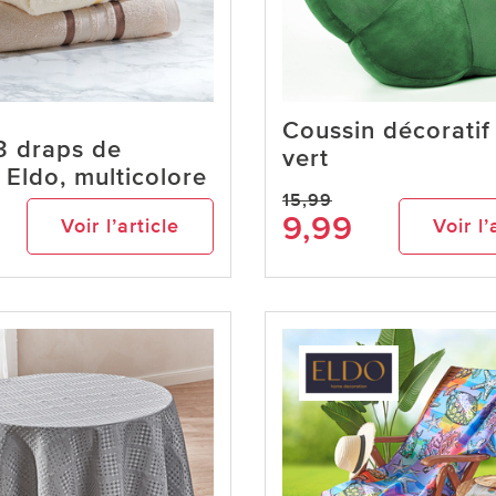
Coussin décoratif 
3 draps de
vert
Eldo, multicolore
15,99
9,99
Voir l’article
Voir l’