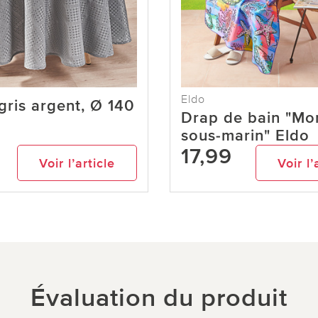
Eldo
ris argent, Ø 140
Drap de bain "Mo
sous-marin" Eldo
17,99
Voir l’article
Voir l’
Évaluation du produit