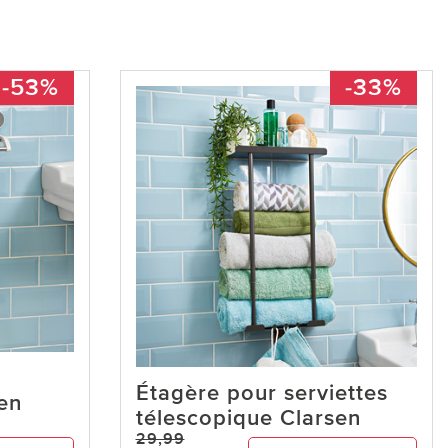
-53%
-33%
Étagère pour serviettes
en
télescopique Clarsen
29,99