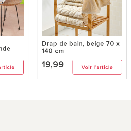
Drap de bain, beige 70 x
nde
140 cm
19,99
article
Voir l’article