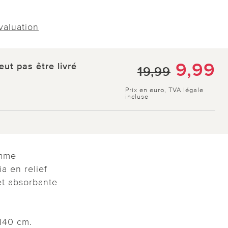
évaluation
9,99
eut pas être livré
19,99
Prix en euro, TVA légale
incluse
amme
ia en relief
t absorbante
140 cm.