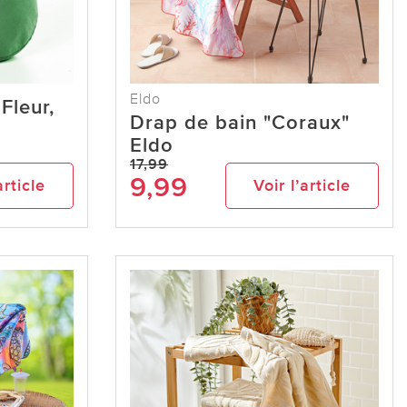
Eldo
Fleur,
Drap de bain "Coraux"
Eldo
17,99
9,99
article
Voir l’article