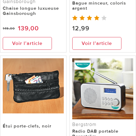
Gainsborough
Bague minceur, coloris
Chaise longue luxueuse
argent
Gainsborough
139,00
12,99
149,00
Voir l’article
Voir l’article
Bergström
Étui porte-clefs, noir
Radio DAB portable