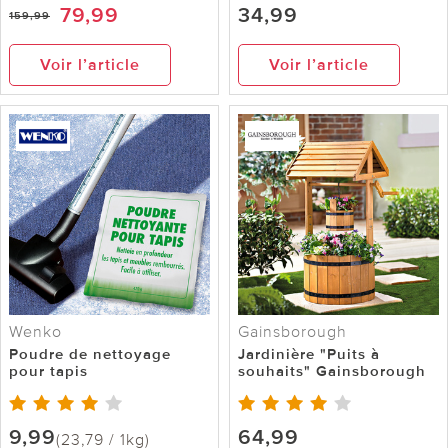
79,99
34,99
159,99
Voir l’article
Voir l’article
Wenko
Gainsborough
Poudre de nettoyage
Jardinière "Puits à
pour tapis
souhaits" Gainsborough
9,99
64,99
(23,79 / 1kg)