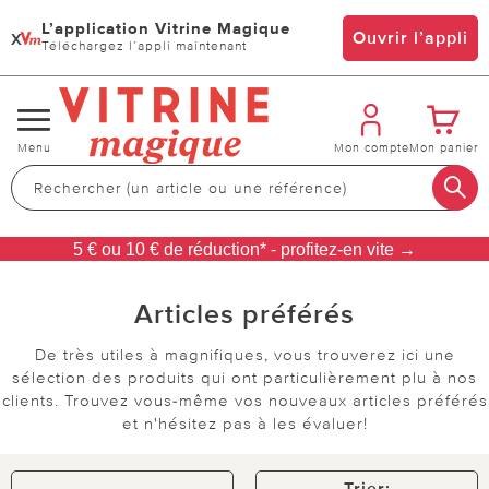
L’application Vitrine Magique
x
Ouvrir l’appli
Téléchargez l’appli maintenant
Changer
Menu
Mon compte
Mon panier
de
navigation
5 € ou 10 € de réduction* - profitez-en vite →
Articles préférés
De très utiles à magnifiques, vous trouverez ici une
sélection des produits qui ont particulièrement plu à nos
clients. Trouvez vous-même vos nouveaux articles préférés
et n'hésitez pas à les évaluer!