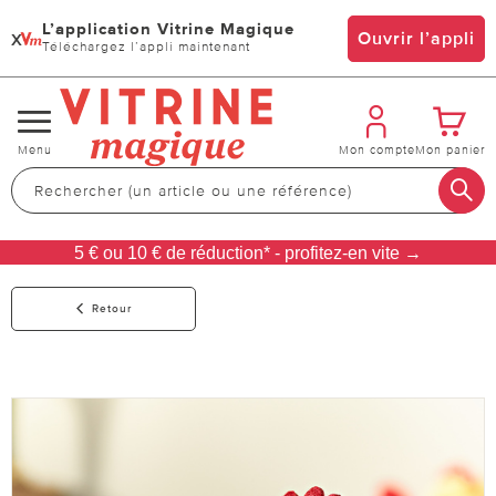
L’application Vitrine Magique
x
Ouvrir l’appli
Téléchargez l’appli maintenant
Changer
Menu
Mon compte
Mon panier
de
navigation
5 € ou 10 € de réduction* - profitez-en vite →
Retour