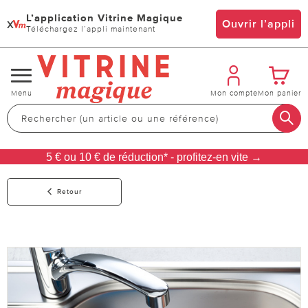
L’application Vitrine Magique
x
Ouvrir l’appli
Téléchargez l’appli maintenant
Changer
Menu
Mon compte
Mon panier
de
navigation
5 € ou 10 € de réduction* - profitez-en vite →
Retour