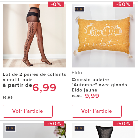
-0%
-50%
Eldo
Lot de 2 paires de collants
à motif, noir
Coussin polaire
6,99
à partir de
"Automne" avec glands
Eldo jaune
9,99
19,99
16,99
Voir l’article
Voir l’article
-50%
-50%