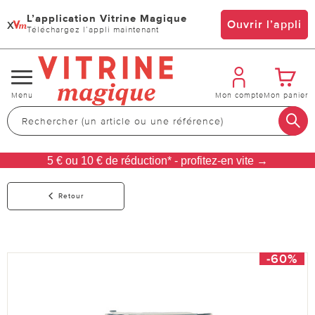
L’application Vitrine Magique
x
Ouvrir l’appli
Téléchargez l’appli maintenant
Changer
Menu
Mon compte
Mon panier
de
navigation
5 € ou 10 € de réduction* - profitez-en vite →
Retour
-60%