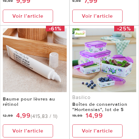
9,99
7,99
19,99
9,99
Voir l’article
Voir l’article
-61%
-25%
Basilico
Baume pour lèvres au
rétinol
Boîtes de conservation
"Hortensias", lot de 5
4,99
14,99
(415,83 / 1l)
12,99
19,99
Voir l’article
Voir l’article