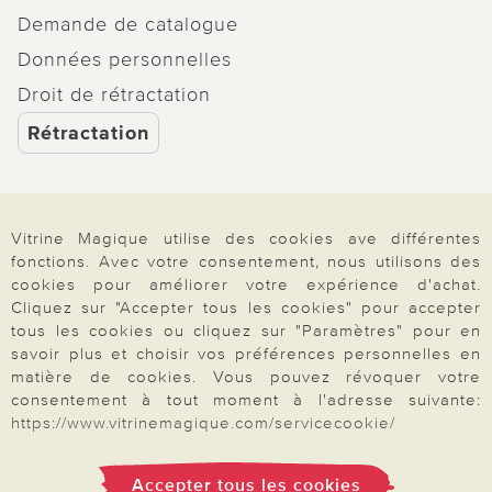
Demande de catalogue
Données personnelles
Droit de rétractation
Rétractation
Vitrine Magique utilise des cookies ave différentes
Paiement & Livraison
fonctions. Avec votre consentement, nous utilisons des
cookies pour améliorer votre expérience d'achat.
Cliquez sur "Accepter tous les cookies" pour accepter
tous les cookies ou cliquez sur "Paramètres" pour en
À propos de nous
savoir plus et choisir vos préférences personnelles en
matière de cookies. Vous pouvez révoquer votre
consentement à tout moment à l'adresse suivante:
Besoin d'aide?
https://www.vitrinemagique.com/servicecookie/
Accepter tous les cookies
Mentions légales
|
CGV
|
Données & liberté
|
Vie privée & cookies