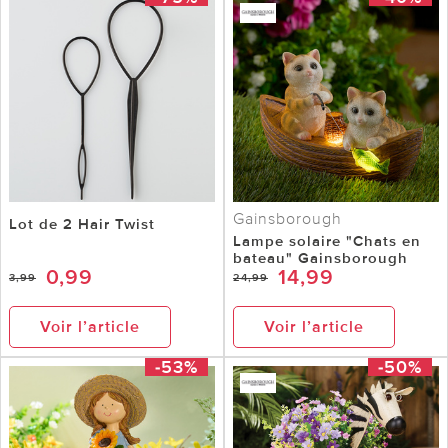
Gainsborough
Lot de 2 Hair Twist
Lampe solaire "Chats en
bateau" Gainsborough
0,99
14,99
3,99
24,99
Voir l’article
Voir l’article
-53%
-50%