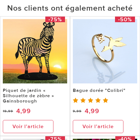
Nos clients ont également acheté
-75%
-50%
Piquet de jardin «
Bague dorée "Colibri"
Silhouette de zèbre »
Gainsborough
4,99
4,99
19,99
9,99
Voir l’article
Voir l’article
-75%
-40%