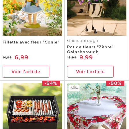
Gainsborough
Fillette avec fleur "Sonja"
Pot de fleurs "Zèbre"
Gainsborough
6,99
9,99
14,99
19,99
Voir l’article
Voir l’article
-54%
-50%