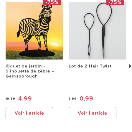
-75%
-75%
Piquet de jardin «
Lot de 2 Hair Twist
Silhouette de zèbre »
Gainsborough
4,99
0,99
19,99
3,99
Voir l’article
Voir l’article