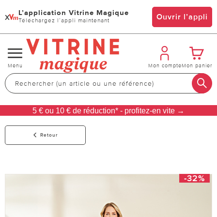
L’application Vitrine Magique
x
Ouvrir l’appli
Téléchargez l’appli maintenant
Changer
Menu
Mon compte
Mon panier
de
navigation
5 € ou 10 € de réduction* - profitez-en vite →
Retour
-32%