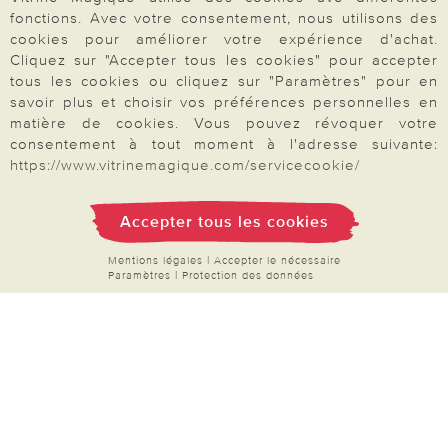
Inscription Newsletter
fonctions. Avec votre consentement, nous utilisons des
cookies pour améliorer votre expérience d'achat.
Demande de catalogue
Cliquez sur "Accepter tous les cookies" pour accepter
Données personnelles
tous les cookies ou cliquez sur "Paramètres" pour en
savoir plus et choisir vos préférences personnelles en
Droit de rétractation
matière de cookies. Vous pouvez révoquer votre
Rétractation
consentement à tout moment à l'adresse suivante:
https://www.vitrinemagique.com/servicecookie/
Accepter tous les cookies
Paiement & Livraison
Mentions légales
|
Accepter le nécessaire
Paramètres
|
Protection des données
À propos de nous
Besoin d'aide?