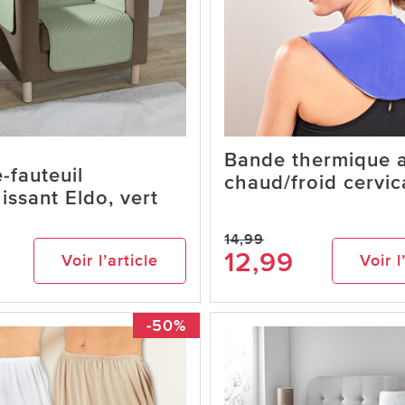
Bande thermique a
-fauteuil
chaud/froid cervic
hissant Eldo, vert
14,99
12,99
Voir l’article
Voir l
-50%