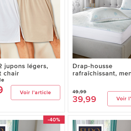
2 jupons légers,
Drap-housse
t chair
rafraîchissant, me
de
9
49,99
Voir l’article
39,99
Voir l
-40%