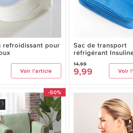
 refroidissant pour
Sac de transport
noux
réfrigérant Insulin
14,99
9,99
Voir l’article
Voir l
-50%