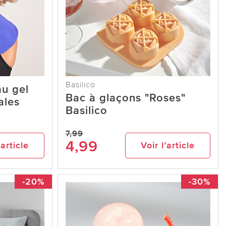
Basilico
u gel
Bac à glaçons "Roses"
ales
Basilico
7,99
4,99
’article
Voir l’article
-20%
-30%