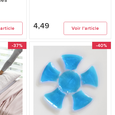
ses
4,49
’article
Voir l’article
-37%
-40%