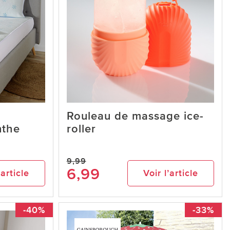
Rouleau de massage ice-
nthe
roller
9,99
6,99
’article
Voir l’article
-40%
-33%