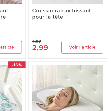
sant
Coussin rafraîchissant
vre
pour la tête
4,99
2,99
’article
Voir l’article
-16%