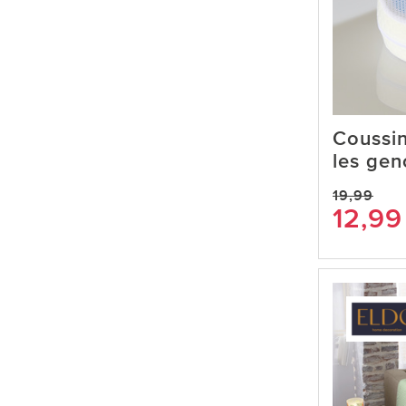
Coussin
les ge
19,99
12,99