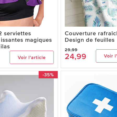
2 serviettes
Couverture rafraîc
hissantes magiques
Design de feuilles
lilas
29,99
24,99
Voir l
Voir l’article
-35%