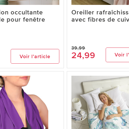
ion occultante
Oreiller rafraîchis
e pour fenêtre
avec fibres de cui
39,99
24,99
Voir l
Voir l’article