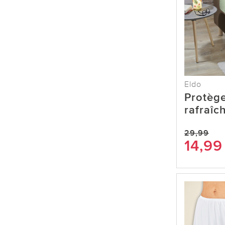
Eldo
Protège
rafraîc
29,99
14,99