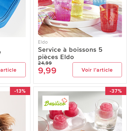
Eldo
Service à boissons 5
e
pièces Eldo
24,99
9,99
’article
Voir l’article
-13%
-37%