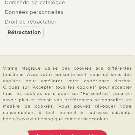
Demande de catalogue
Données personnelles
Droit de rétractation
Rétractation
Paiement & Livraison
Vitrine Magique utilise des cookies ave différentes
fonctions. Avec votre consentement, nous utilisons des
cookies pour améliorer votre expérience d'achat.
À propos de nous
Cliquez sur "Accepter tous les cookies" pour accepter
tous les cookies ou cliquez sur "Paramètres" pour en
savoir plus et choisir vos préférences personnelles en
matière de cookies. Vous pouvez révoquer votre
Besoin d'aide?
consentement à tout moment à l'adresse suivante:
https://www.vitrinemagique.com/servicecookie/
Mentions légales
|
CGV
|
Données & liberté
|
Vie privée & cookies