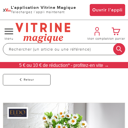
L’application Vitrine Magique
x
Ouvrir l’appli
Téléchargez l’appli maintenant
Changer
Menu
Mon compte
Mon panier
de
navigation
5 € ou 10 € de réduction* - profitez-en vite →
Retour