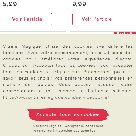
5,99
9,99
Voir l’article
Voir l’article
Exclusif
Vitrine Magique utilise des cookies ave différentes
fonctions. Avec votre consentement, nous utilisons des
cookies pour améliorer votre expérience d'achat.
Cliquez sur "Accepter tous les cookies" pour accepter
tous les cookies ou cliquez sur "Paramètres" pour en
savoir plus et choisir vos préférences personnelles en
matière de cookies. Vous pouvez révoquer votre
consentement à tout moment à l'adresse suivante:
https://www.vitrinemagique.com/servicecookie/
Tapis anti-givre
Gel de massage
Châtaigne et vigne rouge
Accepter tous les cookies
9,99
9,99
Mentions légales
|
Accepter le nécessaire
(19,98 / 1l)
Paramètres
|
Protection des données