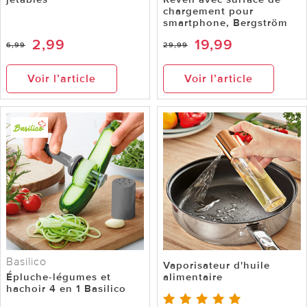
chargement pour
smartphone, Bergström
2,99
19,99
6,99
29,99
Voir l’article
Voir l’article
Basilico
Vaporisateur d'huile
Épluche-légumes et
alimentaire
hachoir 4 en 1 Basilico