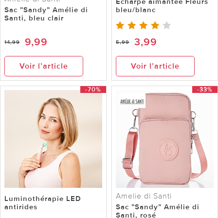
Écharpe aimantée Fleurs
Sac ”Sandy” Amélie di
bleu/blanc
Santi, bleu clair
9,99
3,99
14,99
5,99
Voir l’article
Voir l’article
-70%
-33%
Amelie di Santi
Luminothérapie LED
antirides
Sac ”Sandy” Amélie di
Santi, rosé