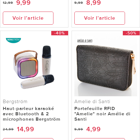
9,99
8,99
12,99
9,99
Voir l’article
Voir l’article
-40%
-50%
Bergström
Amelie di Santi
Haut-parleur karaoké
Portefeuille RFID
avec Bluetooth & 2
"Amelie" noir Amélie di
microphones Bergström
Santi
14,99
4,99
24,99
9,99