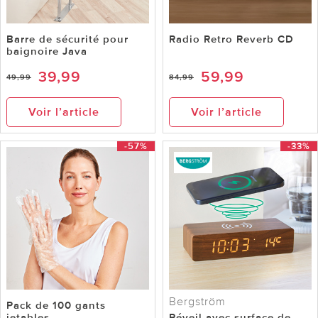
Barre de sécurité pour
Radio Retro Reverb CD
baignoire Java
39,99
59,99
49,99
84,99
Voir l’article
Voir l’article
-57%
-33%
Bergström
Pack de 100 gants
jetables
Réveil avec surface de