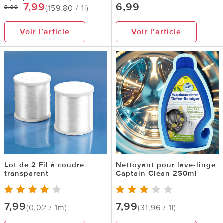
7,99
6,99
(159,80 / 1l)
9,99
Voir l’article
Voir l’article
Lot de 2 Fil à coudre
Nettoyant pour lave-linge
transparent
Captain Clean 250ml
7,99
7,99
(0,02 / 1m)
(31,96 / 1l)