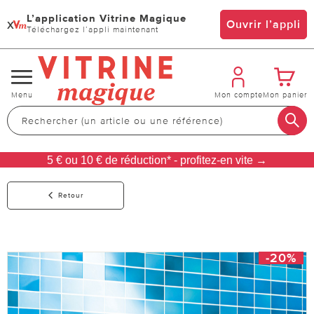
L’application Vitrine Magique
x
Ouvrir l’appli
Téléchargez l’appli maintenant
Changer
Menu
Mon compte
Mon panier
de
navigation
5 € ou 10 € de réduction* - profitez-en vite →
Retour
-20%