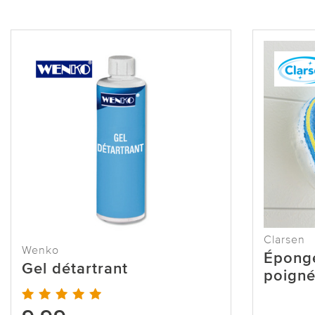
Clarsen
Wenko
Éponge
Gel détartrant
poigné