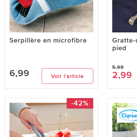
Serpillère en microfibre
Gratte-
pied
5,99
6,99
2,99
Voir l’article
-42%