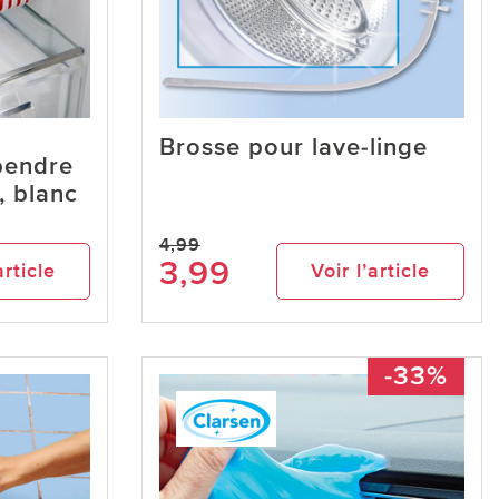
Brosse pour lave-linge
pendre
, blanc
4,99
3,99
article
Voir l’article
-33%