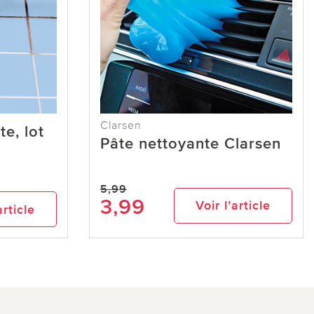
Clarsen
e, lot
Pâte nettoyante Clarsen
5,99
3,99
Voir l’article
article