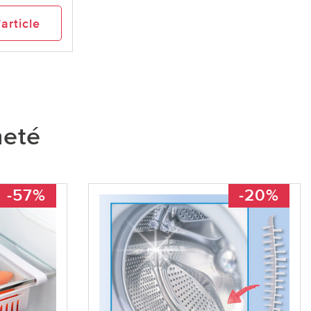
’article
heté
-57%
-20%