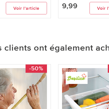
9,99
Voir l’article
Voir l
 clients ont également ac
-50%