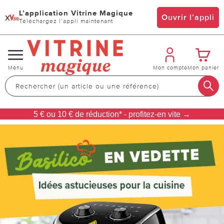
L’application Vitrine Magique
x
Ouvrir l’appli
Téléchargez l’appli maintenant
Changer
Menu
Mon compte
Mon panier
de
navigation
5 € ou 10 € de réduction* - profitez-en vite →