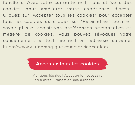
proposons une sélection d’
accessoires pour le
fonctions. Avec votre consentement, nous utilisons des
bien-être quotidien
: soins pour les mains et les
cookies pour améliorer votre expérience d'achat.
Cliquez sur "Accepter tous les cookies" pour accepter
pieds, articles de bain, objets relaxants et petits
tous les cookies ou cliquez sur "Paramètres" pour en
équipements pour se sentir bien au quotidien.
savoir plus et choisir vos préférences personnelles en
Notre sélection de mode pour femmes séduit par
matière de cookies. Vous pouvez révoquer votre
consentement à tout moment à l'adresse suivante:
sa praticité et son style confortable, idéal pour
https://www.vitrinemagique.com/servicecookie/
toutes les saisons. Commandez facilement et en
Votre commande
toute sécurité par carte bancaire, PayPal ou par
Accepter tous les cookies
chèque. Naviguez dans nos catégories
FAQ
thématiques, enrichies régulièrement de
Mentions légales
|
Accepter le nécessaire
Paramètres
|
Protection des données
nouveautés à découvrir.
Produits à découvrir en
Mon compte
ce moment
:
filets à linge
,
couvres-plats
,
Inscription Newsletter
piluliers
,
brosses de nettoyage
et bien plus
Demande de catalogue
encore.
Données personnelles
Droit de rétractation
Rétractation