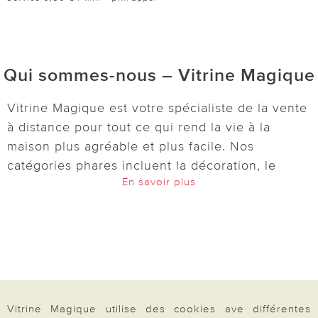
Qui sommes-nous – Vitrine Magique
Vitrine Magique est votre spécialiste de la vente
à distance pour tout ce qui rend la vie à la
maison plus agréable et plus facile. Nos
catégories phares incluent la décoration, le
En savoir plus
jardin, l’entretien, la cuisine, le bien-être et
l’univers de la maison. Découvrez des idées
pratiques et astucieuses :
lampes solaires
,
décorations pour le jardin et le balcon,
accessoires de cuisine, boîtes de conservation,
outils pour le micro-ondes et bien d’autres
articles du quotidien. Pour votre bien-être, nous
Vitrine Magique utilise des cookies ave différentes