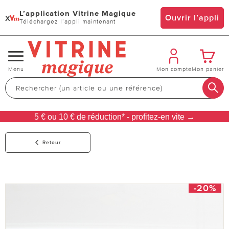
L’application Vitrine Magique
x
Ouvrir l’appli
Téléchargez l’appli maintenant
Changer
Menu
Mon compte
Mon panier
de
navigation
5 € ou 10 € de réduction* - profitez-en vite →
Retour
-20%