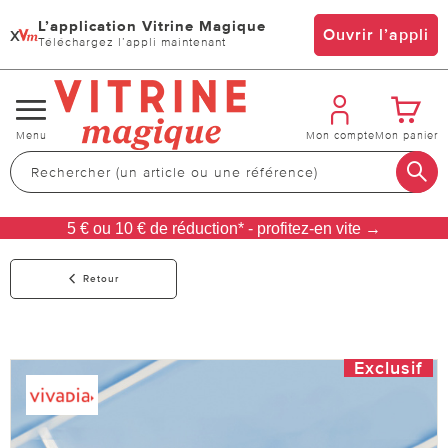
L’application Vitrine Magique
x
Ouvrir l’appli
Téléchargez l’appli maintenant
Changer
Menu
Mon compte
Mon panier
de
navigation
5 € ou 10 € de réduction* - profitez-en vite →
Retour
Exclusif