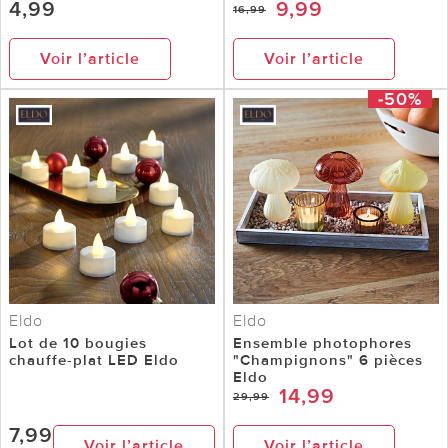
4,99
9,99
16,99
Voir l’article
Voir l’article
-50%
Eldo
Eldo
Lot de 10 bougies
Ensemble photophores
chauffe-plat LED Eldo
"Champignons" 6 pièces
Eldo
14,99
29,99
7,99
Voir l’article
Voir l’article