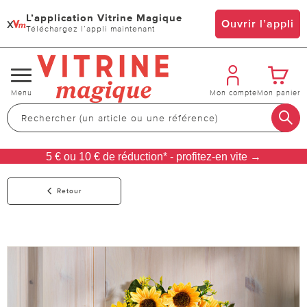
L’application Vitrine Magique
x
Ouvrir l’appli
Téléchargez l’appli maintenant
Changer
Menu
Mon compte
Mon panier
de
navigation
5 € ou 10 € de réduction* - profitez-en vite →
Retour