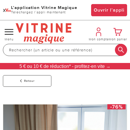
L’application Vitrine Magique
x
Ouvrir l’appli
Téléchargez l’appli maintenant
Changer
Menu
Mon compte
Mon panier
de
navigation
5 € ou 10 € de réduction* - profitez-en vite →
Retour
-76%