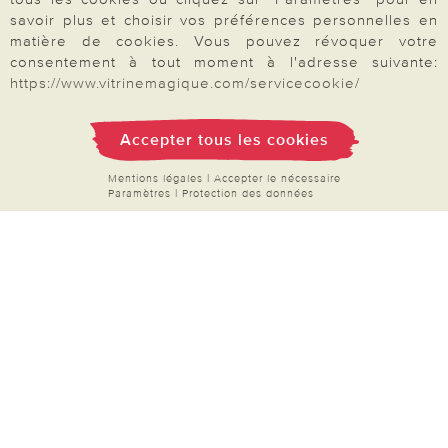
savoir plus et choisir vos préférences personnelles en
Droit de rétractation
matière de cookies. Vous pouvez révoquer votre
Rétractation
consentement à tout moment à l'adresse suivante:
https://www.vitrinemagique.com/servicecookie/
Accepter tous les cookies
Paiement & Livraison
Mentions légales
|
Accepter le nécessaire
Paramètres
|
Protection des données
À propos de nous
Besoin d'aide?
Mentions légales
|
CGV
|
Données & liberté
|
Vie privée & cookies
Prix en Euro, TVA légale incluse
©2026 Vitrine Magique