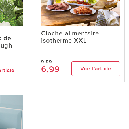
Cloche alimentaire
s de
isotherme XXL
ough
9,99
6,99
Voir l’article
article