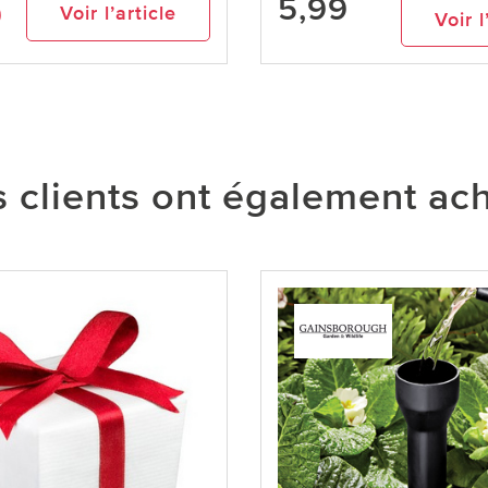
5,99
9
Voir l’article
Voir l
 clients ont également ac