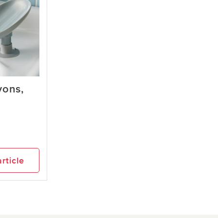
vons,
article