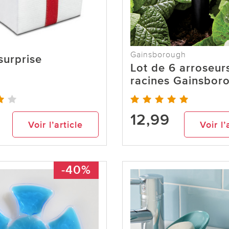
Gainsborough
 surprise
Lot de 6 arroseur
racines Gainsbor
12,99
Voir l’article
Voir l’
-40%