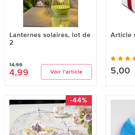
Lanternes solaires, lot de
Article
2
14,99
5,00
4,99
Voir l’article
-44%