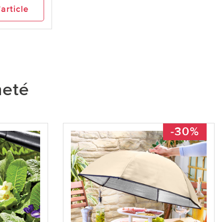
’article
heté
-30%