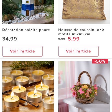
Décoration solaire phare
Housse de coussin, or à
motifs 45x45 cm
34,99
5,99
9,99
Voir l’article
Voir l’article
-50%