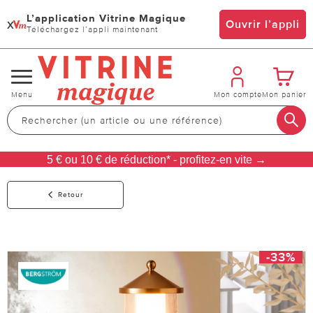
L’application Vitrine Magique
x
Ouvrir l’appli
Téléchargez l’appli maintenant
Changer
Menu
Mon compte
Mon panier
de
navigation
5 € ou 10 € de réduction* - profitez-en vite →
Retour
-33%