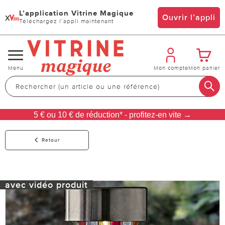
L’application Vitrine Magique
x
Ouvrir l’appli
Téléchargez l’appli maintenant
Changer
Menu
Mon compte
Mon panier
de
navigation
5 € ou 10 € de réduction* - profitez-en vite →
Retour
avec vidéo produit