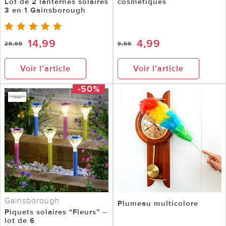
Lot de 2 lanternes solaires
cosmétiques
3 en 1 Gainsborough
14,99
4,99
29,99
9,99
Voir l’article
Voir l’article
-50%
Gainsborough
Plumeau multicolore
Piquets solaires “Fleurs” –
lot de 6