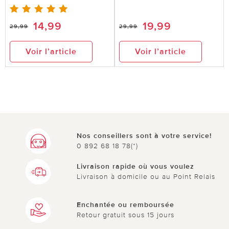
14,99
19,99
29,99
29,99
le 31.01.2023
sur Patricia de Rambouillet
Voir l’article
Voir l’article
Lanterne solairr
Elle ne s'allume jamais dinc ne fonctionne pas
0 sur 1 ont trouvé cette évaluation utile.
utile
pas utile
Nos conseillers sont à votre service!
0 892 68 18 78(*)
Livraison rapide où vous voulez
Livraison à domicile ou au Point Relais
Enchantée ou remboursée
Retour gratuit sous 15 jours