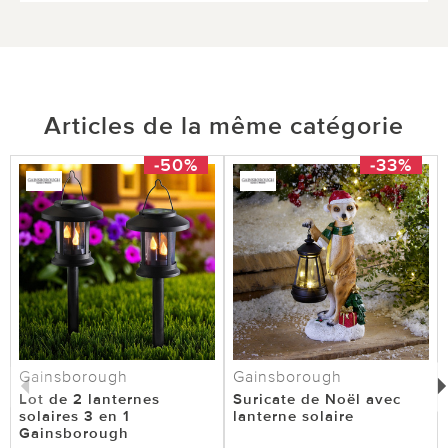
utile
pas utile
Articles de la même catégorie
le 14.06.2025
sur signarbieux de payzac
-50%
-33%
Belle mais pied trop court
Avez-vous pensé à mettre le petit "bouton" sur
ON (OFF) pour qu'elle fonctionne? Moi elle
fonctionne!
0 sur 0 ont trouvé cette évaluation utile.
Gainsborough
Gainsborough
utile
pas utile
Lot de 2 lanternes
Suricate de Noël avec
solaires 3 en 1
lanterne solaire
Gainsborough