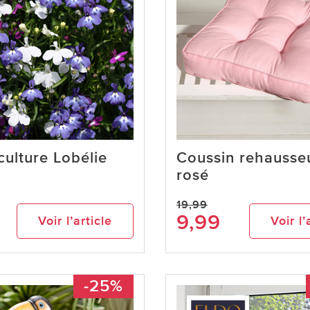
culture Lobélie
Coussin rehausseu
rosé
19,99
9,99
Voir l’article
Voir l’
-25%