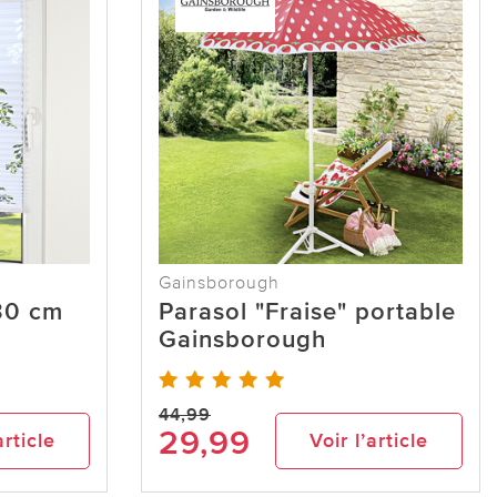
Gainsborough
130 cm
Parasol "Fraise" portable
Gainsborough
44,99
29,99
article
Voir l’article