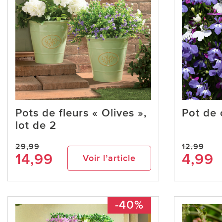
Pots de fleurs « Olives »,
Pot de 
lot de 2
29,99
12,99
14,99
4,99
Voir l’article
-40%