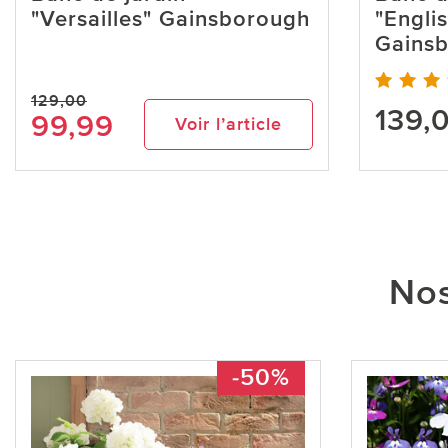
"Versailles" Gainsborough
"Engli
Gains
129,00
139,
99,99
Voir l’article
Nos
-50%