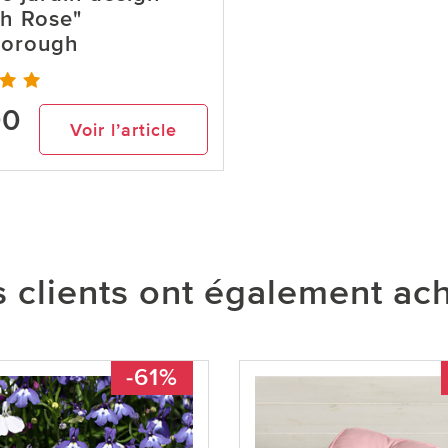
sh Rose"
borough
00
Voir l’article
 clients ont également ac
-61%