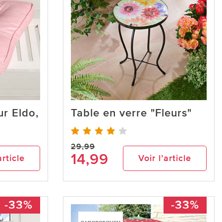
r Eldo,
Table en verre "Fleurs"
29,99
14,99
article
Voir l’article
-33%
-33%