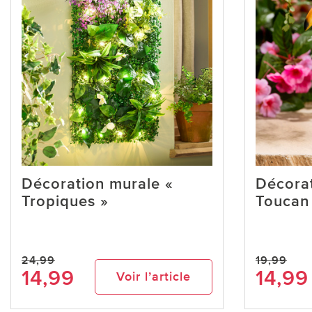
Décoration murale «
Décorat
Tropiques »
Toucan
24,99
19,99
14,99
14,99
Voir l’article