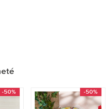
heté
-50%
-50%