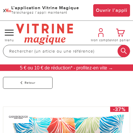
L’application Vitrine Magique
x
Ouvrir l’appli
Téléchargez l’appli maintenant
Changer
Menu
Mon compte
Mon panier
de
navigation
5 € ou 10 € de réduction* - profitez-en vite →
Retour
-37%