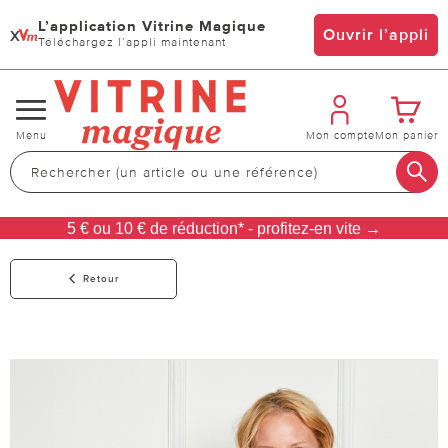
L’application Vitrine Magique
x
Ouvrir l’appli
Téléchargez l’appli maintenant
Changer
Menu
Mon compte
Mon panier
de
navigation
5 € ou 10 € de réduction* - profitez-en vite →
Retour