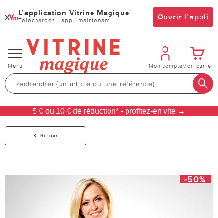
L’application Vitrine Magique
x
Ouvrir l’appli
Téléchargez l’appli maintenant
Changer
Menu
Mon compte
Mon panier
de
navigation
5 € ou 10 € de réduction* - profitez-en vite →
Retour
-50%