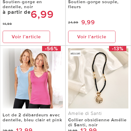
Soutien-gorge en
Soutien-gorge souple,
dentelle, noir
fleurs
6,99
à partir de
9,99
24,99
14,99
Voir l’article
Voir l’article
-56%
-13%
Amelie di Santi
Lot de 2 débardeurs avec
dentelle, bleu clair et pink
Collier obsidienne Amélie
di Santi, noir
12,99
12,99
29,99
14,99