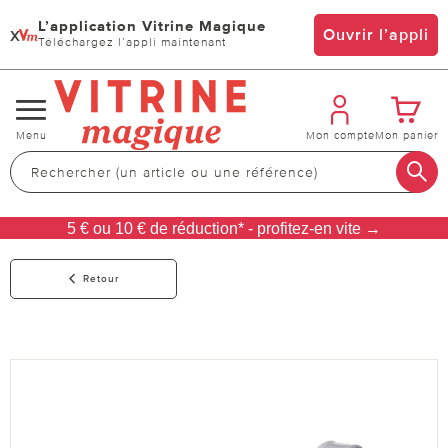
L’application Vitrine Magique
x
Ouvrir l’appli
Téléchargez l’appli maintenant
Changer
Menu
Mon compte
Mon panier
de
navigation
5 € ou 10 € de réduction* - profitez-en vite →
Retour