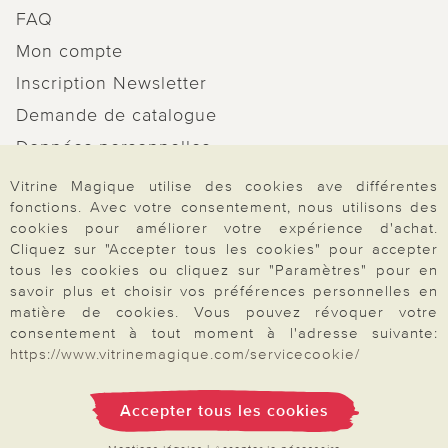
FAQ
Mon compte
Inscription Newsletter
Demande de catalogue
Données personnelles
Droit de rétractation
Vitrine Magique utilise des cookies ave différentes
fonctions. Avec votre consentement, nous utilisons des
Rétractation
cookies pour améliorer votre expérience d'achat.
Cliquez sur "Accepter tous les cookies" pour accepter
tous les cookies ou cliquez sur "Paramètres" pour en
savoir plus et choisir vos préférences personnelles en
matière de cookies. Vous pouvez révoquer votre
Paiement & Livraison
consentement à tout moment à l'adresse suivante:
https://www.vitrinemagique.com/servicecookie/
À propos de nous
Accepter tous les cookies