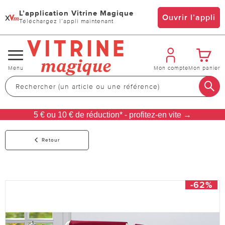
L’application Vitrine Magique
x
Ouvrir l’appli
Téléchargez l’appli maintenant
Changer
Menu
Mon compte
Mon panier
de
navigation
5 € ou 10 € de réduction* - profitez-en vite →
Retour
-62%