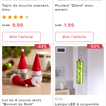
Tapis de douche massant,
Foulard "Zèbre" avec
bleu
aimant
9,99
1,99
12,99
5,99
Voir l’article
Voir l’article
-33%
-50%
Eldo
Lot de 4 couvre-œufs
"Bonnet de Noël"
Lampe LED à suspendre