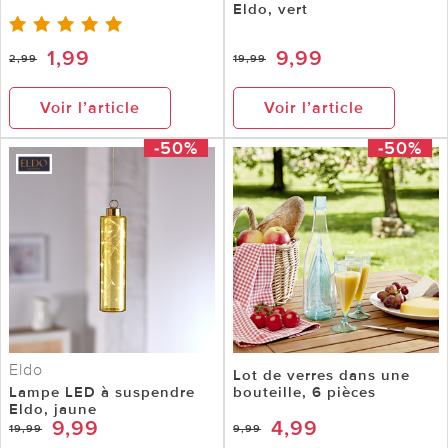
Eldo, vert
1,99
9,99
2,99
19,99
Voir l’article
Voir l’article
-50%
-50%
Eldo
Lot de verres dans une
Lampe LED à suspendre
bouteille, 6 pièces
Eldo, jaune
9,99
4,99
19,99
9,99