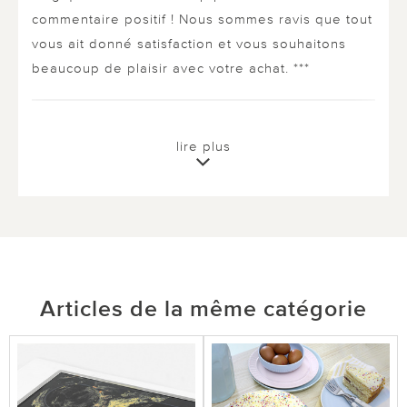
commentaire positif ! Nous sommes ravis que tout
vous ait donné satisfaction et vous souhaitons
beaucoup de plaisir avec votre achat. ***
0 sur 0 ont trouvé cette évaluation utile.
lire plus
utile
pas utile
le 23.04.2026
sur Marie-Christine Meyer-Genay de
Articles de la même catégorie
CHARMES
tip top
très bon produit ***Équipe du service Vitrine
Magique: Merci beaucoup pour votre