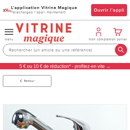
L’application Vitrine Magique
x
Ouvrir l’appli
Téléchargez l’appli maintenant
Changer
Menu
Mon compte
Mon panier
de
navigation
5 € ou 10 € de réduction* - profitez-en vite →
Retour