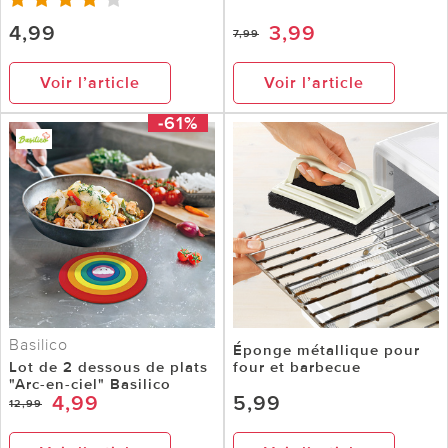
4,99
3,99
7,99
Voir l’article
Voir l’article
-61%
Basilico
Éponge métallique pour
Lot de 2 dessous de plats
four et barbecue
"Arc-en-ciel" Basilico
4,99
5,99
12,99