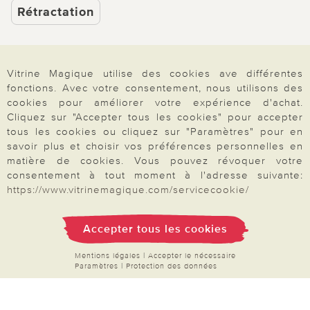
Rétractation
Vitrine Magique utilise des cookies ave différentes
Paiement & Livraison
fonctions. Avec votre consentement, nous utilisons des
cookies pour améliorer votre expérience d'achat.
Cliquez sur "Accepter tous les cookies" pour accepter
tous les cookies ou cliquez sur "Paramètres" pour en
À propos de nous
savoir plus et choisir vos préférences personnelles en
matière de cookies. Vous pouvez révoquer votre
consentement à tout moment à l'adresse suivante:
Besoin d'aide?
https://www.vitrinemagique.com/servicecookie/
Accepter tous les cookies
Mentions légales
|
CGV
|
Données & liberté
|
Vie privée & cookies
Prix en Euro, TVA légale incluse
Mentions légales
|
Accepter le nécessaire
©2026 Vitrine Magique
Paramètres
|
Protection des données