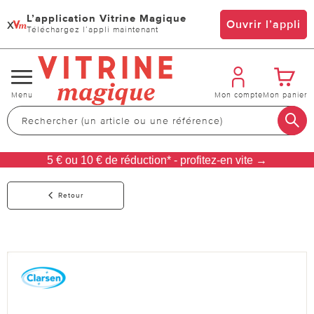
L’application Vitrine Magique
x
Ouvrir l’appli
Téléchargez l’appli maintenant
Changer
Menu
Mon compte
Mon panier
de
navigation
5 € ou 10 € de réduction* - profitez-en vite →
Retour