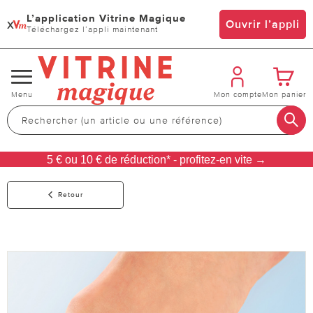
L’application Vitrine Magique
x
Ouvrir l’appli
Téléchargez l’appli maintenant
Changer
Menu
Mon compte
Mon panier
de
navigation
5 € ou 10 € de réduction* - profitez-en vite →
Retour