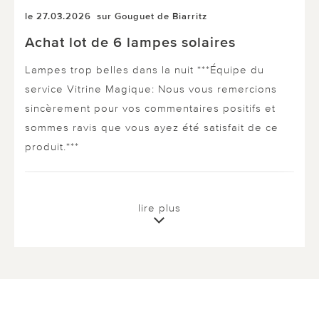
le 27.03.2026
sur Gouguet de Biarritz
Achat lot de 6 lampes solaires
Lampes trop belles dans la nuit ***Équipe du
service Vitrine Magique: Nous vous remercions
sincèrement pour vos commentaires positifs et
sommes ravis que vous ayez été satisfait de ce
produit.***
0 sur 0 ont trouvé cette évaluation utile.
lire plus
utile
pas utile