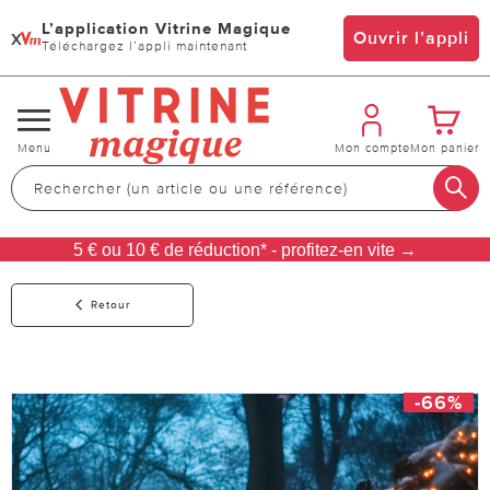
L’application Vitrine Magique
x
Ouvrir l’appli
Téléchargez l’appli maintenant
Changer
Menu
Mon compte
Mon panier
de
navigation
5 € ou 10 € de réduction* - profitez-en vite →
Retour
-66%