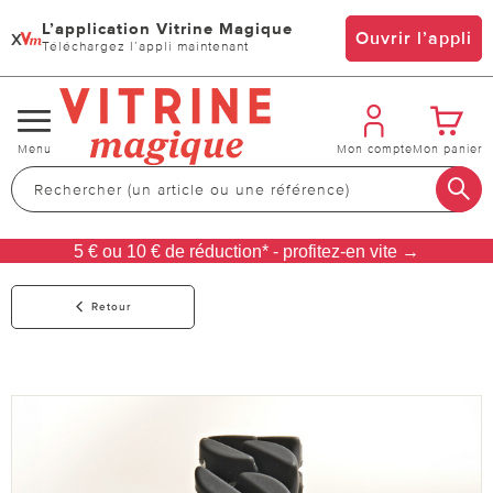
L’application Vitrine Magique
x
Ouvrir l’appli
Téléchargez l’appli maintenant
Changer
Menu
Mon compte
Mon panier
de
navigation
5 € ou 10 € de réduction* - profitez-en vite →
Retour