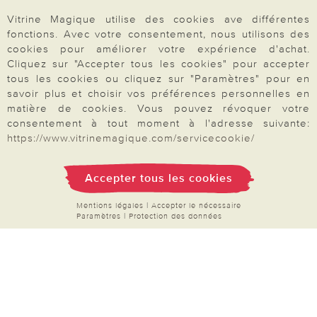
Vitrine Magique utilise des cookies ave différentes
Rétractation
fonctions. Avec votre consentement, nous utilisons des
cookies pour améliorer votre expérience d'achat.
Cliquez sur "Accepter tous les cookies" pour accepter
tous les cookies ou cliquez sur "Paramètres" pour en
savoir plus et choisir vos préférences personnelles en
Paiement & Livraison
matière de cookies. Vous pouvez révoquer votre
consentement à tout moment à l'adresse suivante:
https://www.vitrinemagique.com/servicecookie/
À propos de nous
Accepter tous les cookies
Besoin d'aide?
Mentions légales
|
Accepter le nécessaire
Paramètres
|
Protection des données
Mentions légales
|
CGV
|
Données & liberté
|
Vie privée & cookies
Prix en Euro, TVA légale incluse
©2026 Vitrine Magique